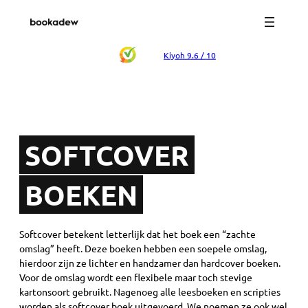
Spring
naar
de
inhoud
Kiyoh 9.6 / 10
SOFTCOVER
BOEKEN
Softcover betekent letterlijk dat het boek een “zachte
omslag” heeft. Deze boeken hebben een soepele omslag,
hierdoor zijn ze lichter en handzamer dan hardcover boeken.
Voor de omslag wordt een flexibele maar toch stevige
kartonsoort gebruikt. Nagenoeg alle leesboeken en scripties
worden als softcover boek uitgevoerd. We noemen ze ook wel